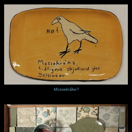
Mossekråke?