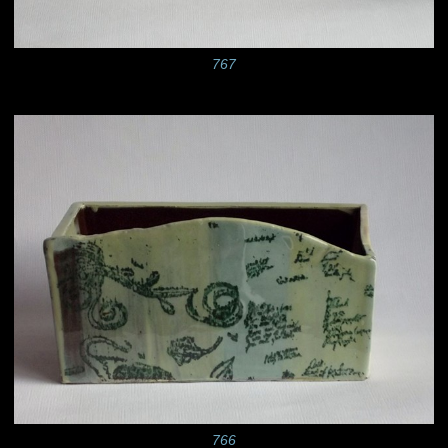
767
766