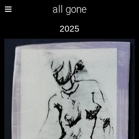
all gone
2025